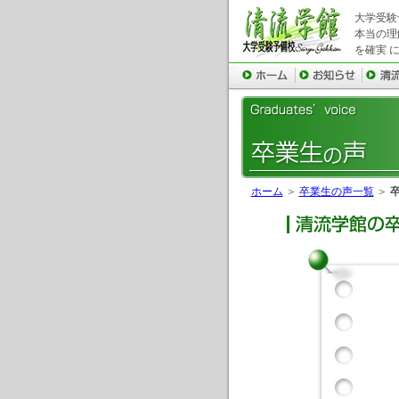
大学受験
本当の理
を確実 
ホーム
＞
卒業生の声一覧
＞