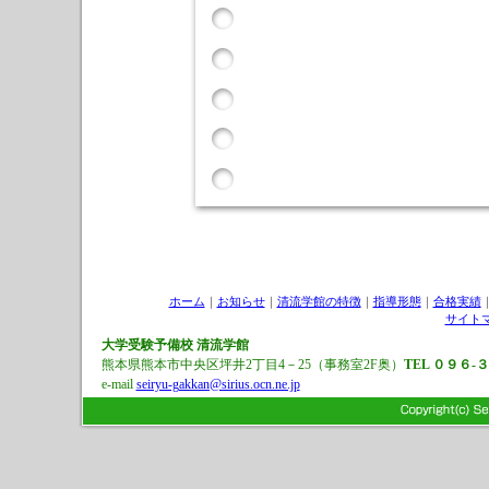
ホーム
｜
お知らせ
｜
清流学館の特徴
｜
指導形態
｜
合格実績
サイト
大学受験予備校
清流学館
熊本県熊本市中央区坪井2丁目4－25（事務室2F奥）
TEL ０９６-
e-mail
seiryu-gakkan@sirius.ocn.ne.jp