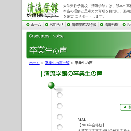
大学受験予備校「清流学館」は、熊本の高
本当の理解と思考力の育成を目指し、画期
を確実 にサポートします。
ホーム
＞
卒業生の声一覧
＞
卒業生の声
M.M.
【2011年合格校】
久留米大学文学部社会福祉学科子