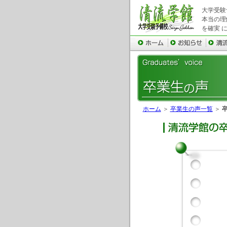
大学受験
本当の理
を確実 
ホーム
＞
卒業生の声一覧
＞