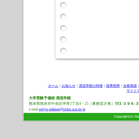
ホーム
｜
お知らせ
｜
清流学館の特徴
｜
指導形態
｜
合格実績
サイト
大学受験予備校
清流学館
熊本県熊本市中央区坪井2丁目4－25（事務室2F奥）
TEL ０９６-
e-mail
seiryu-gakkan@sirius.ocn.ne.jp