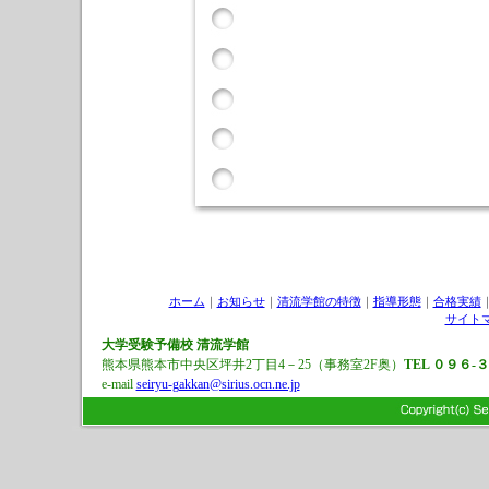
ホーム
｜
お知らせ
｜
清流学館の特徴
｜
指導形態
｜
合格実績
サイト
大学受験予備校
清流学館
熊本県熊本市中央区坪井2丁目4－25（事務室2F奥）
TEL ０９６-
e-mail
seiryu-gakkan@sirius.ocn.ne.jp