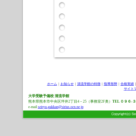
ホーム
｜
お知らせ
｜
清流学館の特徴
｜
指導形態
｜
合格実績
サイト
大学受験予備校
清流学館
熊本県熊本市中央区坪井2丁目4－25（事務室2F奥）
TEL ０９６-
e-mail
seiryu-gakkan@sirius.ocn.ne.jp